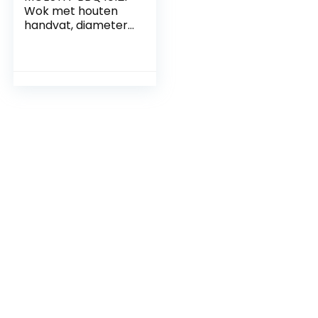
Wok met houten
handvat, diameter
35 cm,
hoogwaardige
wokpan van staal
voor WOK’N BBQ
Set