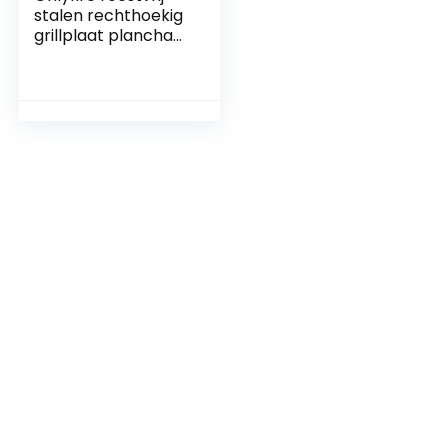
stalen rechthoekig
grillplaat plancha
voor de meeste
BBQ gasgrills en
houtskoolgrills 51 x
32 x 7cm