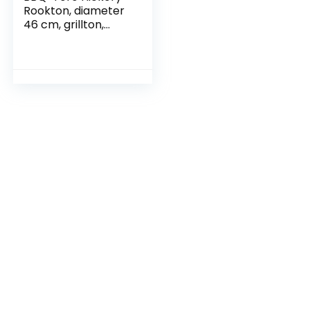
Rookton, diameter
46 cm, grillton,
rookoven hout,
rookton, 4-in-1
grillvat, rookgrill,
waterroker,
rookoven grill,
houtskoolgrill met
deksel, kolengrill