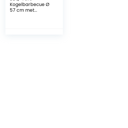
Kogelbarbecue Ø
57 cm met
legplank en
grillroosterlifter |
grilloppervlak Ø
54,5 cm | BBQ
kogelgrill houtskool
ronde
houtskoolgrill met
deksel