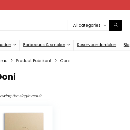
All categories
heden
Barbecues & smoker
Reserveonderdelen
Blo
ome
Product Fabrikant
‎Ooni
Ooni
owing the single result