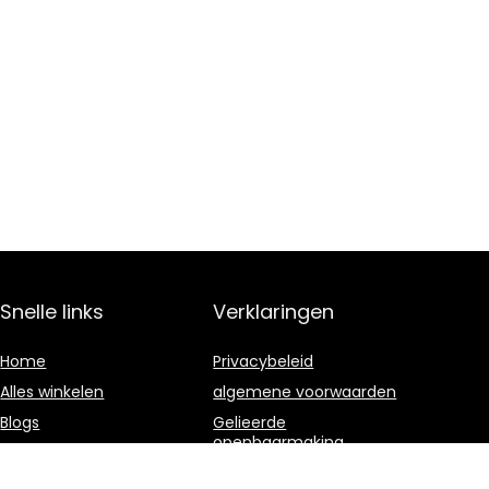
Snelle links
Verklaringen
Home
Privacybeleid
Alles winkelen
algemene voorwaarden
Blogs
Gelieerde
openbaarmaking
Overzicht
Onze webshops