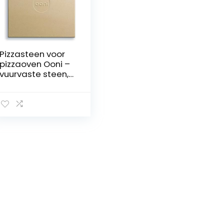
Pizzasteen voor
pizzaoven Ooni –
vuurvaste steen,
33 x 34 cm, voor
pizzaoven buiten