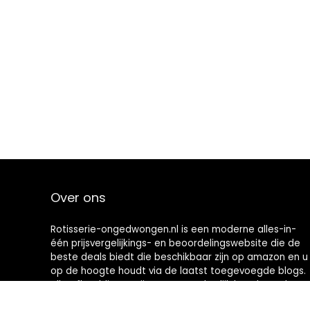
Over ons
Rotisserie-ongedwongen.nl is een moderne alles-in-
één prijsvergelijkings- en beoordelingswebsite die de
beste deals biedt die beschikbaar zijn op amazon en u
op de hoogte houdt via de laatst toegevoegde blogs.
Alle afbeeldingen zijn auteursrechtelijk beschermd
door hun respectievelijke eigenaren. Alle geciteerde