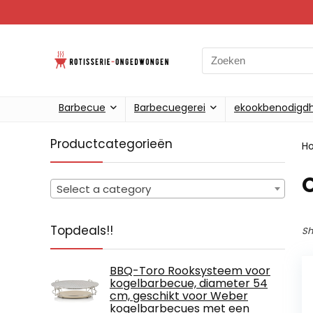
Search
for:
Barbecue
Barbecuegerei
ekookbenodigd
Productcategorieën
H
‎
Select a category
Topdeals!!
Sh
BBQ-Toro Rooksysteem voor
kogelbarbecue, diameter 54
cm, geschikt voor Weber
kogelbarbecues met een