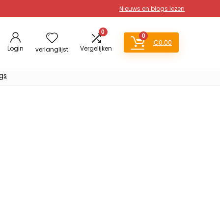
Nieuws en blogs lezen
0
0
€
0.00
Login
Vergelijken
verlanglijst
gs