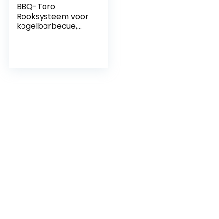
BBQ-Toro
Rooksysteem voor
kogelbarbecue,
diameter 54 cm,
geschikt voor
Weber
kogelbarbecues
met een diameter
van 57 cm en nog
veel meer,
roestvrijstalen
grillverhoging voor
3 niveaus met
grillrooster