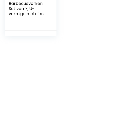
Barbecuevorken
Set van 7, U-
vormige metalen
spiesjes
Braadstokken U-
vormige
hotdogvork met
houten handvat
Grillspiesjes, voor
campingpicknick