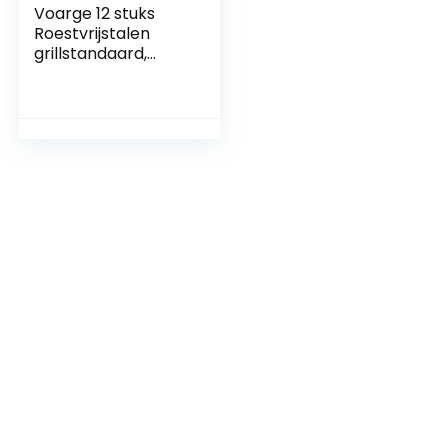
Voarge 12 stuks
Roestvrijstalen
grillstandaard,
fruitvork, keuken,
gereedschap,
roestvrij staal