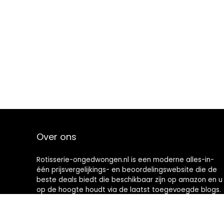
Over ons
Rotisserie-ongedwongen.nl is een moderne alles-in-
één prijsvergelijkings- en beoordelingswebsite die de
beste deals biedt die beschikbaar zijn op amazon en u
op de hoogte houdt via de laatst toegevoegde blogs.
Alle afbeeldingen zijn auteursrechtelijk beschermd
door hun respectievelijke eigenaren. Alle geciteerde
inhoud is afgeleid van hun respectievelijke bronnen.