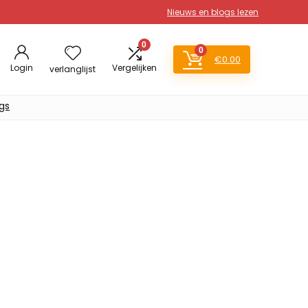
Nieuws en blogs lezen
0
0
€
0.00
Login
Vergelijken
verlanglijst
gs