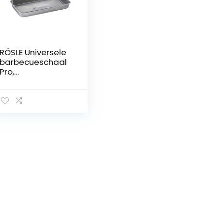
RÖSLE Universele
barbecueschaal
Pro,
hoogwaardige
schaal met hoge
rand om te
marineren, op te
dienen of als
lekbak voor gas-
en
houtskoolbarbecu
es, 18/10 roestvrij
staal,
vaatwasmachine
bestendig