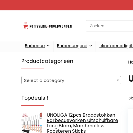
Search
for:
Barbecue
Barbecuegerei
ekookbenodigd
Productcategorieën
H
‎
Select a category
Topdeals!!
Sh
UNOLIGA 12pcs Braadstokken
Barbecuevorken Uitschuifbare
Lang 81cm, Marshmallow
Roosteren Sticks