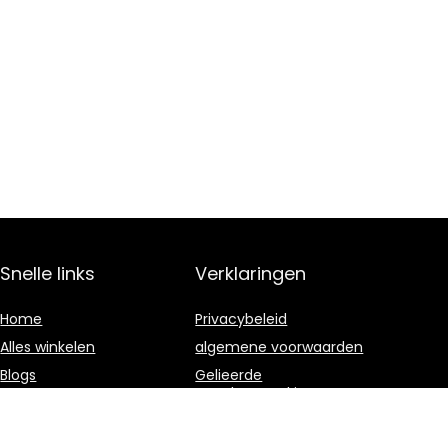
Snelle links
Verklaringen
Home
Privacybeleid
Alles winkelen
algemene voorwaarden
Blogs
Gelieerde
openbaarmaking
Overzicht
Onze webshops